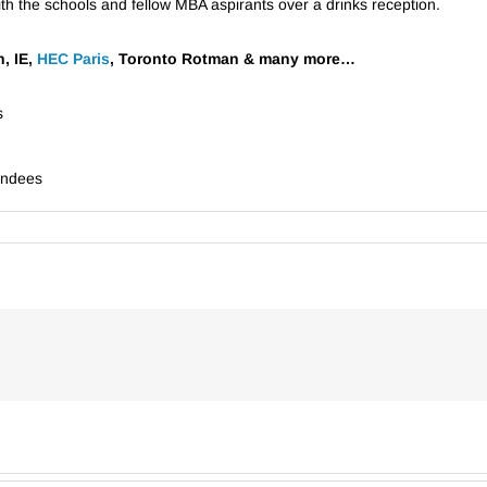
with the schools and fellow MBA aspirants over a drinks reception.
, IE,
HEC Paris
, Toronto Rotman & many more…
s
endees