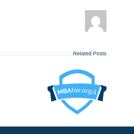
Related Posts
בואו לפגוש את הרוואר
וורטון, שיקגו, MIT,
קולומביה, אינסיאד,
לונדון ביזנס סקול ועו
כ־20 תכניות MBA
מובי
באוגוסט, במלון דן
פנורמה תל אביב!