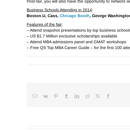
Post-fair, you will also have the opportunity to network 
Business Schools Attending in 2014
:
Boston.U, Cass,
Chicago Booth
, George Washington
Features of the fair
:
– Attend snapshot presentations by top business school
– US $1.7 Million exclusive scholarships available
– Attend MBA admissions panel and GMAT workshops
– Free QS Top MBA Career Guide – for the first 100 att
Email
Vk
Pinterest
Tumblr
LinkedIn
Reddit
Facebook
X