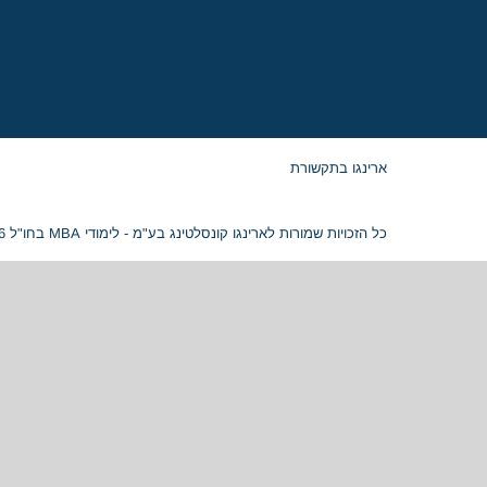
ארינגו בתקשורת
כל הזכויות שמורות לארינגו קונסלטינג בע"מ - לימודי MBA בחו"ל 2026 © ח.פ. 515054799 |