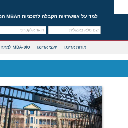
Ski
t
conten
למד על אפשרויות הקבלה לתוכניות הMBA המובילות
אודות ארינגו
יועצי ארינגו
טוֹפּ-MBA למתחילים