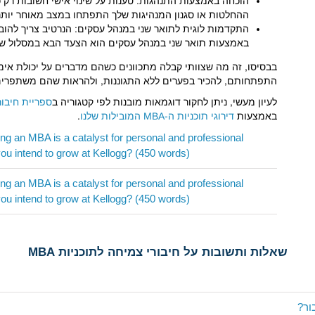
הוכחה באמצעות התנהגות: טענות על שינוי אישי חשובות רק כ
ההחלטות או סגנון המנהיגות שלך התפתחו במצב מאוחר יותר
התקדמות לוגית לתואר שני במנהל עסקים: הנרטיב צריך להוב
באמצעות תואר שני במנהל עסקים הוא הצעד הבא במסלול של
בבסיסו, זה מה שצוותי קבלה מתכוונים כשהם מדברים על יכולת אימ
התפתחותם, להכיר בפערים ללא התגוננות, ולהראות שהם משתפרים ב
לעיון מעשי, ניתן לחקור דוגמאות מובנות לפי קטגוריה ב
ספריית חיבורי ה-BA
באמצעות
דירוגי תוכניות ה-MBA המובילות שלנו
.
 an MBA is a catalyst for personal and professional
u intend to grow at Kellogg? (450 words)
 an MBA is a catalyst for personal and professional
u intend to grow at Kellogg? (450 words)
שאלות ותשובות על חיבורי צמיחה לתוכניות MBA
ור?