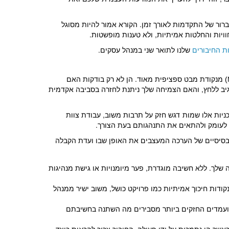
ברור של התקדמות לאורך זמן. הקורא אמור להיות מסוגל
ויות והחלטות אמיתיות, ולא טענות מופשטות.
ת החיבורים
שלנו לתואר שני במנהל עסקים.
ועדות קבלה מעריכות חיבורי צמיחה לתואר שני במנהל עסקים (MBA) מנקודת מבט ספציפית מאוד. הן לא רק בודקות האם
גיב ללחץ, והאם הצמיחה שלך ניתנת לחזרה בסביבה אקדמית
ה זו קפדנית במיוחד. תוכניות אלו שמות דגש חזק על תרבות משוב, עבודת צוות
ר לעומק ולהתאים את התנהגותם בעת הצורך.
בסיסיים של הערכה המעצבים את האופן שבו ועדת הקבלה
 שלך. ללא חשיבה מוגדרת, פער מיומנויות או גישת מנהיגות
ודות חיכוך אמיתיות כמו פרויקט כושל, משוב ישיר ממנהל
מועמדים החזקים ביותר מסבירים מה השתנה בחשיבתם