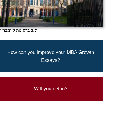
אוניברסיטת קיימברידג'
Aringo's experts can help you present
How can you improve your MBA Growth
yourself best
Essays?
CONTACT US TODAYTO BRAINSTORM
IDEAS
Try our admissions chances calculator
Will you get in?
CLICK HERE