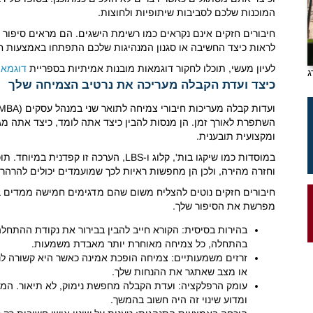
המוכנות שלכם לסביבות שיתופיות ולחוצות.
חיבורים חזקים אינם נקראים כמו רשימת הישגים. הם מראים סיפור 
לראות כיצד החשיבה או סגנון המנהיגות שלכם התפתחו באמצעות חו
לעיון מעשי, תוכלו לחקור דוגמאות מובנות אמיתיות בספריית
דוגמאו
כיצד ועדת הקבלה מעריכה את נרטיב הצמיחה שלך
השתפרת לאורך זמן. הן מנסות להבין כיצד אתה לומד, כיצד אתה מ
ומקצועית תובענית.
במוסדות כמו שיקגו בות', קלוג ו-LBS, הערכ
וחזרה מהירה, ולכן הן מחפשות ראיות לכך שמועמדים יכולים להרה
חיבורים חזקים נוטים להצליח משום שהם מדגימים חמישה ממדים 
מפרשת את הסיפור שלך.
בהירות בסיסית: הקורא חייב להבין בבירור את נקודת ההתחלה
בהתחלה, כל צמיחה מאוחרת יותר מאבדת משמעות.
זרזים משמעותיים: צמיחה הופכת אמינה כאשר היא קשורה לנק
או מצב שאתגר את ההנחות שלך.
עומק הרפלקציה: ועדת הקבלה מחפשת נימוק, לא תיאור. ה
ומדוע שינוי זה היה חשוב בהמשך.