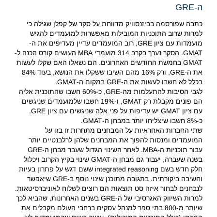
ה-GRE
כתבה שפורסמה בביזנסוויק מדווחת על סקר של קפלן שגילה כי
למרות שרוב התוכניות המובילות מאפשרות למועמדים להגיש
מועמדות עם ציון GRE, רוב המועמדים עדיין מעדיפים את ה-
GMAT. הסקר נערך בקרב 314 מועמדי MBA העושים קורס הכנה ל-
GMAT בחמשת החודשים האחרונים. הם נשאלו האם שקלו לעשות
את ה-GRE, ורק 16% מהם השיבו ששקלו את הנושא, בעוד 84%
בכלל לא חשבו לעשות את ה-GRE במקום ה-GMAT.
לגבי הסיבות להתעלמות מה-GRE, כ-60% חשבו שהתוכנית אליה
הם פונים מקבלת רק GMAT, ו-19% חשבו שלמועמדים שניגשים
עם ציון GMAT יש עדיפות על פני אלה שניגשים עם ציון GRE.
כ-8% חשבו שיצליחו יותר במבחן ה-GMAT.
שתי החברות האחראיות על המבחנים מתחרות זו בזו על
המועמדים ומנסות להפוך את המבחנים שלהן לרלבנטיים יותר
עבור תוכניות ה-MBA. לאחר השינוי הגדול שעבר מבחן ה-GRE
בשנה שעברה, יעבור גם מבחן ה-GMAT שינוי בקיץ הקרוב ויכלול
חלק חדש בשם integrated reasoning ששם דגש על פתרון בעיות
וחשיבה ביקורתית. בתגובה מתוכנן שינוי נוסף ב-GRE שיאפשר
לנבחנים לבחור איזה סט תוצאות הם רוצים לשלוח לאוניברסיטאות.
למרות השיווק האגרסיבי של ה-GRE בשנים האחרונות, שהביא לכך
שיותר מ-800 בתי ספר למנהל עסקים ברחבי העולם מקבלים את