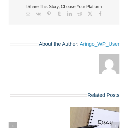
Share This Story, Choose Your Platform!
Email
Vk
Pinterest
Tumblr
LinkedIn
Reddit
Facebook
X
About the Author:
Aringo_WP_User
Related Posts
שינויים בולטים
בשאלות החיבורים
צ