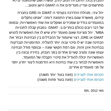
המבחן (כולל התוכניות המובילות), עושה רושם שהמועמדים לא
מתרשמים ועדיין מעדיפים את ה-GMAT הישן והטוב…
יהל עיני, מנהלת ההדרכה בקורסי ה-GMAT וה-GRE בחברת
קידום, מאשרת שגם בארץ התמונה דומה: "אנחנו נתקלים
במועמדים בודדים שמכירים ושוקלים את שתי האפשרויות, ובסופו
של דבר רובם ככולם בוחרים ב- GMAT כמבחן קבלה לתכניות
MBA". יהל מציינת שאם מועמד יודע שיש לו את האפשרות להגיש
GMAT או GRE, רצוי שיעמוד על ההבדלים בין הבחינות ויבחר את
הבחינה שבה יש לו סיכוי גבוה יותר להצליח. המיומנויות הנבדקות
בבחינות אינן זהות, וגם רמת הקושי שונה – ובנוסף מודל הבחינה
עצמו שונה ומציב קשיים אחרים בפני הנבחן. בחירה נבונה בין
האפשרויות יכולה להגדיל את סיכויי הקבלה של המועמד,
והאפשרות לבחור בין שתי בחינות היא הזדמנות ליצור יתרון יחסי
על פני מועמדים אחרים.
הכניסו אותי לעניינים
(פונה בעוד יותר משנה)
הכניסו אותי לעניינים
(פונה בעוד פחות משנה)
מאי 6th, 2012