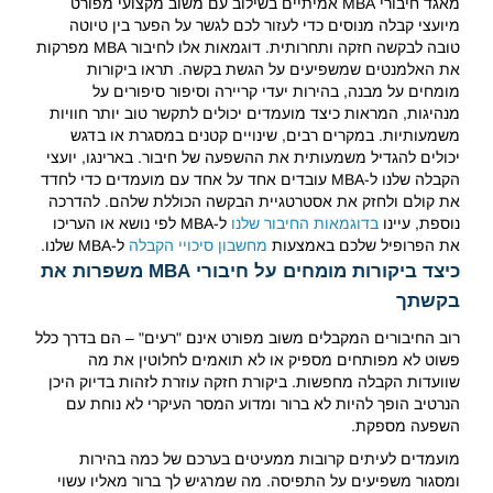
מאגד חיבורי MBA אמיתיים בשילוב עם משוב מקצועי מפורט
מיועצי קבלה מנוסים כדי לעזור לכם לגשר על הפער בין טיוטה
טובה לבקשה חזקה ותחרותית. דוגמאות אלו לחיבור MBA מפרקות
את האלמנטים שמשפיעים על הגשת בקשה. תראו ביקורות
מומחים על מבנה, בהירות יעדי קריירה וסיפור סיפורים על
מנהיגות, המראות כיצד מועמדים יכולים לתקשר טוב יותר חוויות
משמעותיות. במקרים רבים, שינויים קטנים במסגרת או בדגש
יכולים להגדיל משמעותית את ההשפעה של חיבור. בארינגו, יועצי
הקבלה שלנו ל-MBA עובדים אחד על אחד עם מועמדים כדי לחדד
את קולם ולחזק את אסטרטגיית הבקשה הכוללת שלהם. להדרכה
נוספת, עיינו
בדוגמאות החיבור שלנו
ל-MBA לפי נושא או העריכו
את הפרופיל שלכם באמצעות
מחשבון סיכויי הקבלה
ל-MBA שלנו.
כיצד ביקורות מומחים על חיבורי MBA משפרות את
בקשתך
רוב החיבורים המקבלים משוב מפורט אינם "רעים" – הם בדרך כלל
פשוט לא מפותחים מספיק או לא תואמים לחלוטין את מה
שוועדות הקבלה מחפשות. ביקורת חזקה עוזרת לזהות בדיוק היכן
הנרטיב הופך להיות לא ברור ומדוע המסר העיקרי לא נוחת עם
השפעה מספקת.
מועמדים לעיתים קרובות ממעיטים בערכם של כמה בהירות
ומסגור משפיעים על התפיסה. מה שמרגיש לך ברור מאליו עשוי