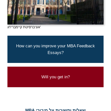
אוניברסיטת קיימברידג'
Aringo's experts can help you present
How can you improve your MBA Feedback
yourself best
Essays?
CONTACT US TODAYTO BRAINSTORM
IDEAS
Try our admissions chances calculator
Will you get in?
CLICK HERE
שאלות ותשובות על חיבורי MBA