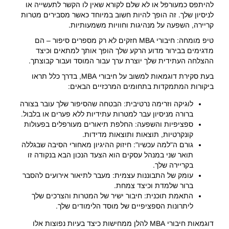
להיתפס כמעורפל או לא שלם לקורא שאין לו הקשר לתעשייה או
לניסיון שלך. זה הופך להיות חשוב במיוחד כאשר מסבירים מטרות
קריירה, השפעה על מנהיגות וחוויות משמעותיות.
טיפ מומחה: חיבורי MBA חזקים לא רק מספרים סיפור – הם
מדגימים בבירור מדוע הרקע שלך הופך אותך למתאים וכיצד
ההצלחה העתידית שלך יוצרת ערך עבור המוסד ועבור קבוצתך.
בעת סקירת דוגמאות למשוב על חיבורי MBA, בדרך כלל תראו
ביקורות המתמקדות בתחומים המרכזיים הבאים:
לוגיקה וזרימה נרטיבית: הבטחה שהסיפור שלך עובר בצורה
ברורה מניסיון עבר למטרות עתידיות ללא פערים או בלבול.
ספציפיות והשפעה: החלפת תיאורים מעורפלים בפעולות
קונקרטיות, תוצאות ותוצאות מדידות.
גורם ה"למה עכשיו": חיזוק ההיגיון מאחורי הסיבה שבגללה
תואר שני במנהל עסקים הוא הצעד הנכון הבא בנקודה זו
בקריירה שלך.
עומק של התבוננות עצמית: מעבר לתיאור אירועים להסבר
ברור שלמדת וכיצד צמחת.
התאמת תוכנית: חיבור ישיר של המטרות והצרכים שלך
ליתרונות הספציפיים של מוסד הלימודים שלך.
דוגמאות חיבורי MBA להלן ממחישות כיצד בעיות נפוצות אלו