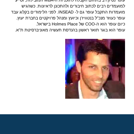
עופר נסיון רב בתחום הקבלה לתוכניות ה-MBA המובילות, וסייע
למועמדים רבים לכתוב חיבורים ולהתכונן לראיונות. כשהגיש
מועמדות התקבל עופר גם ל- INSEAD. לפני הלימודים בקלוג עבד
עופר כעוזר מנכ"ל בנטוויז'ן וכיועץ ומנהל פרויקטים בחברת יעוץ.
כיום עופר הוא ה-COO של Holmes Place בישראל.
עופר הוא בוגר תואר ראשון בהנדסת תעשיה מאוניברסיטת ת"א.