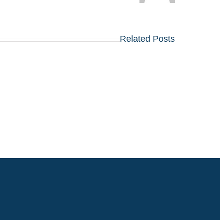
Related Posts
תוכ
ה-
עליה
BA
בפופולריות
המו
של
בעו
תארי
מרח
MBA
את
הכי