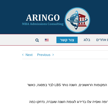
 אחרים
בלוג
צור קשר
Next
Previous
השבוע פרסם הפיננשל טיימס את הדירוג הגלובלי של תוכניות ה-MBA. לאחר שבשנה שעברה חלקו תוכניות ה-MBA של וורטון ו-LBS את שני המקומות הראשונים, השנה נותר LBS לבד בפסגה, כאשר
וג זה, רק 10 נמצאות בארה"ב. בעוד מספר תוכניות מאירופה ואסיה עלו בדירוג לעומת השנה שעברה, נדחקו כמה