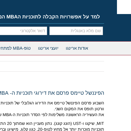
Ski
t
conten
למד על אפשרויות הקבלה לתוכניות הMBA המובילות
אודות ארינגו
יועצי ארינגו
טוֹפּ-MBA למתחילים
הפיננשל טיימס פרסם את דירוגי תוכניות ה- MBA הטובות בעולם
וורטון תופס את המקום השני.
את העשיריה הראשונה משלימות לפי הסדר תוכניות ה-MBA של הרוורד, סטנפורד, INSEAD, קולומביה, IE,
תוכניות מוכרות יותר אל מחוץ לטופ-20, כגון קלוג, מישיגן וברקלי.