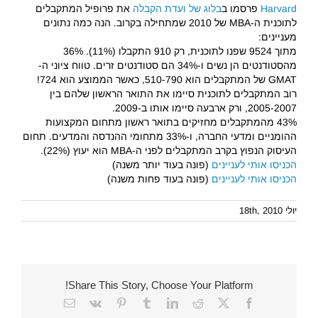
Harvard
פרסמו ב
בלוג של ועדת הקבלה
את פרופיל המתקבלים
לתוכנית ה-MBA של 2010 שמתחילה בקרוב. הנה כמה נתונים
מעניינים:
מתוך 9524 שפנו לתוכנית, רק 910 התקבלו (11%). 36%
מהסטודנטים הן נשים ו-34% הם סטודנטים זרים. טווח ציוני ה-
GMAT של המתקבלים הוא 510-790, כאשר הממוצע הוא 724!
רוב המתקבלים לתוכנית סיימו את התואר הראשון שלהם בין
2005-2007, ורק ארבעה סיימו אותו ב-2009.
43% מהמתקבלים מחזיקים בתואר ראשון מתחום המקצועות
ההומניים ומדעי החברה, ו-33% מתחומי ההנדסה והמדעים. תחום
העיסוק הנפוץ בקרב המתקבלים לפני ה-MBA הוא יעוץ (22%).
הכניסו אותי לעניינים
(פונה בעוד יותר משנה)
הכניסו אותי לעניינים
(פונה בעוד פחות משנה)
יולי 18th, 2010
Share This Story, Choose Your Platform!
Email
Vk
Pinterest
Tumblr
LinkedIn
Reddit
Facebook
X