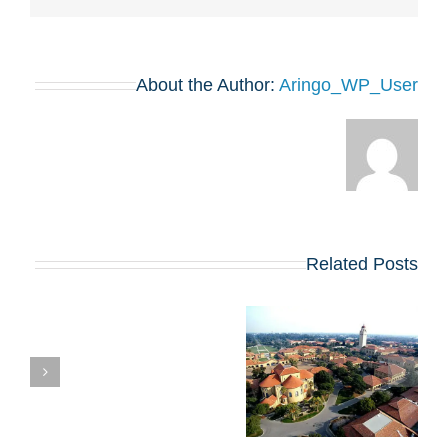
About the Author:
Aringo_WP_User
Related Posts
השוואת תוכניות ה-
MBA של הרווארד
ה
וסטנפורד: איזו מהן
כדאי לכם לבחור?