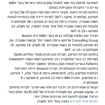
לאחרונה פרסמו בתי ספר למנהל עסקים נתוני גיוס של בוגרי MBA
טריים ע"י החברות המובילות בעולם:
בתחום חברות היעוץ, מקינזי היתה המגייסת המובילה של בוגרים
מוורטון, קולומביה, שיקגו ו-MIT, למרות ירידה קלה בכמויות לעומת
השנה שעברה. החברה גייסה 44 בוגרים מוורטון ו-38 מקולומביה
(לעומת 50 בשנה שעברה מכל אחד מבתי הספר), 32 מקלוג, 24
משיקגו ו-15 מ-MIT.
חברת יעוץ נוספת שבלטה בגיוס בוגרי MBA היא Boston
Consulting Group שדווקא גייסה השנה יותר מבשנה שעברה, עם
43 מוורטון (לעומת 31 בשנה שעברה), 35 מקלוג, 19 משיקגו, 25
מקולומביה ו-14 מ- MIT.
בתחום חברות המימון, חברות כגון מורגן סטנלי וגולדמן סאקס
(שגייסה 17 בוגרי קולומביה ו-13 מוורטון) רשמו השנה התאוששות
בהעסקת בוגרים לעומת מצבן במהלך המשבר הכלכלי.
בתחום החברות הטכנולוגיות, חברת Amazon היתה המגייסת
הבולטת ממישיגן (15). מיקרוסופט גייסה 8 בוגרי קלוג, 7 מוורטון
ו-5 ממישיגן, וחברת IBM גייסה 13 מוורטון, 8 משיקגו ו-6
מקולומביה.
הבוגרים שמרויחים הכי הרבה הם אלה שגוייסו ע"י חברות מתחום
ה- private equity, עם משכורת חציונית של $135,000, אולם בוגרי
הרוורד שנכנסו לתחום הזה מרויחים אפילו יותר.
הכניסו אותי לעניינים
(פונה בעוד יותר משנה)