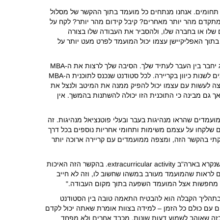
 תחומים. אנחנו מנתחים כל מועמד בתוך ההקשר של מסלול
תקדם מהר יותר מאחרים? קיבל קידום מהר יותר? לקח על
שלו או בחברה שלו, ולהסביר את העבודה שלו בצורה
תוך האפליקיישן עצמו יכול המועמד לפרט מעט יותר על
– "הנסיון התעסוקתי שלך אומר לנו מה הוביל אותך לקלוג, והמטרות המקצועיות שלך עוזרות לנו להבין איך MBA מקלוג יחבר בין העבר לעתיד שלך. הסיבה שלך לרצות את ה-MBA
מקלוג צריכה להיות מיוחדת ולהבדיל אותך ממועמדים אחרים, שחלקם רוצים להתקדם ולהתפתח בקריירה הנוכחית שלהם בעוד אחרים רוצים לשנות כיוון בקריירה. לכל סטודנט שנכנס לתוכנית ה-MBA
וצה לעשות עם עצמו יכול להפיק ממנה את המיטב ולנצל את
גם מבינה כי התוכנית הזו יכולה להשתנות בהמשך. אין
קלוג מחפשת מועמדים שהראו מנהיגות בעבר ובעלי פוטנציאל מנהיגות. זה
ם שלקחו על עצמם משימות ותחומי אחריות נוספים בכל דרך
וקתי בהקשר הזה, ומצפה ממועמדים עם קריירה ארוכה יותר
– "ועדת הקבלה רוצה להבין מה עושה המועמד מחוץ לעבודה, ואיך הוא הביא להשפעה על ארגון או קהילה שחשובים לו. זה מה שנקרא בארה"ב extracurricular activity. בהקשר הזה האיכות
ם לראות שהמועמד מעורב במשהו שחשוב לו, וזה לא חייב
כזה מחפשות אצל המועמד השפעה בתוך מקום העבודה."
 בתהליך הקבלה הוא להבטיח התאמה טובה בין הסטודנט
ם עם כולם כל הזמן – למידה בצוות אומרת שאתה יכול לקדם
כזה שאוהב לשמוע דעות שונות, מכבד אחרים ולא מפחד