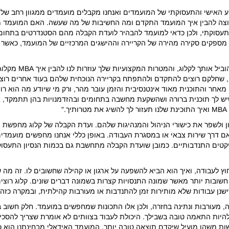
ע האישי והתעסוקתי של המועמדים ואנחנו מקבלים מועמדים ממגוון רחב של
רוצה להבין איך המועמד התקדם ומה החשיבות של מה שעשה. האם המועמד מ
התעסוקתי, ולכן כדאי למועמד להבהיר לועדת הקבלה מהם הסטנדרטים בתחום 
ם מספקים סקירה מהירה של הקריירה וההישגים המרכזיים של המועמד, כאשר ב
מאחר והתוכנית מאוד אינטנסיבית והזמן עובר מהר, ורק מי שיודע מה הוא ר
ש לך תוכנית ברורה ושהשקעת מחשבה בתחומים ובהזדמנויות בהן תתמקד, אך 
"
צים לעשות MBA כדי לצבור נסיון ולשפר את כישורי הניהול והמנהיגות שלהם. ועדת הקבלה של 
ם דרך שירות צבאי או במסגרת העבודה. באופן כללי אנחנו מחפשים מועמדי
פרויקטים התנדבותיים. כמובן שועדת הקבלה מתחשבת גם בכמות הנסיון התעס
שובות יותר מאשר שמונה התנסויות קצרות בשמונה דברים שונים. קלוג רוצי
 שישנן עבודות שלא מותירות זמן להתנדבות או מעורבות קהילתית, ובמקרה 
, מעורבות ונתינה בחזרה, ולכן אלו התכונות שמחפשים במועמד. חלק חשוב
 להיות התאמה טובה בשבילך. היכולת לעבוד בצוותים לא אומרת שצריך להסכי
ות משהו מועיל שיקדם תוצאה טובה יותר. המועמד האידאלי מבחינתנו הוא 