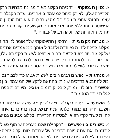
2.
נסיון תעסוקתי
– "הכיתה בקלוג מאוד מגוונת מבחינת הרק
הקריירה שלו, ולא רק ביחס למועמדים אחרים. ועדת הקבלה 
עצמו תחומי אחריות נוספים? מה שיבלוט הוא איכות הנסיון 
הפשוטה ביותר ללא יותר מדי מונחים מקצועיים. קורות החיי
תחומי האחריות שלו ולהרחיב על עבודתו."
3.
מטרות מקצועיות
של קלוג חשוב מאוד לדעת מה הוא רוצה לעשות בקריירה שלו, 
הלימודים כדי להתפתח בקריירה. ועדת הקבלה רוצה לראות שי
תשובה נכונה לשאלה הזו, אבל חשוב להסביר מדוע אתה רוצה MBA ואיך התוכינת שלנו תעזור לך להשיג את מטרותיך.
4.
מנהיגות
– "אנשים רבים רו
יכול להתבטא בדרכים שונות, בהתאם לרקע של המועמד, בין א
אפשרית, הובילו יוזמות, קיבלו קידומים או גילו מעורבות ב
לגלות יותר מנהיגות."
5.
השפעה
חשובה יותר מהכמות, כלומר שנתיים של מעורבות בדבר אחד ח
להיות קשור לקריירה או למטרות הקריירה. בקלוג מבינים גם
6.
כישורים בינ-אישיים
– "הקהילה שלנו מעריכה שיתוף פעולה
לתוכנית. אם אתה פורח בסביבה של עבודת צוות, קלוג יכולה
רעיונות, לא להסכים עם אחרים ולאתגר אותם, אבל תמיד לעש