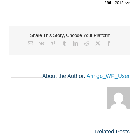
יולי 29th, 2012
Share This Story, Choose Your Platform!
Email
Vk
Pinterest
Tumblr
LinkedIn
Reddit
Facebook
X
About the Author:
Aringo_WP_User
Related Posts