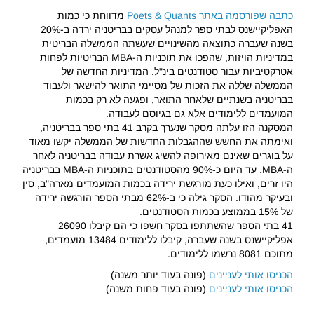
כתבה שפורסמה באתר Poets & Quants
מדווחת כי כמות
האפליקיישנס לבתי ספר למנהל עסקים בבריטניה ירדה ב-20%
בשנה שעברה כתוצאה מהשינויים שעשתה הממשלה הבריטית
במדיניות הויזות, שהפכו את תוכניות ה-MBA הבריטיות לפחות
אטרקטיביות עבור סטודנטים בינ"ל. המדיניות החדשה של
הממשלה שללה את הזכות של מסיימי התואר להישאר ולעבוד
בבריטניה בשנתיים שלאחר התואר, ופגעה לא רק בכמות
המועמדים ללימודים אלא גם בגיוסם לעבודה.
המסקנה הזו עלתה מסקר שנערך בקרב 41 בתי ספר בבריטניה,
ואימתה את החשש שההגבלות החדשות של הממשלה יקשו מאוד
על בוגרים שאינם מאירופה להשיג אשרת עבודה בבריטניה לאחר
ה-MBA. עד היום כ-90% מהסטודנטים בתוכניות ה-MBA בבריטניה
היו זרים, ואילו כעת מורגשת ירידה בכמות המועמדים מארה"ב, סין
ובעיקר מהודו. הסקר גילה כי ב-62% מבתי הספר הורגשה ירידה
של 15% בממוצע בכמות הסטודנטים.
41 בתי הספר שהשתתפו בסקר חשפו כי הם קיבלו 26090
אפליקיישנס בשנה שעברה, קיבלו ללימודים 13484 מועמדים,
מתוכם 8081 נרשמו ללימודים.
הכניסו אותי לעניינים
(פונה בעוד יותר משנה)
הכניסו אותי לעניינים
(פונה בעוד פחות משנה)