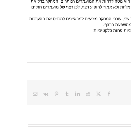
יינים שלו על פני כמה ימים, ואם הוא הגיע ל"מכסה" של 50% לפני סוף יום הראיונות הוא נוטה לדחות את המועמדים הנותרים. המחקר בדק את
ליות ולא אמור להופיע רצף, לכן רצף של מועמדים חזקים
 שני, עורכי המחקר מציעים למראיינים להכניס את ההערכות
ע מהשפעת הרצף.
יות פחות סלקטיביות.
Email
Vk
Pinterest
Tumblr
LinkedIn
Reddit
Facebook
X