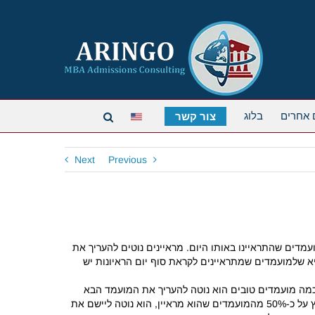
 אחרים
בלוג
צור קשר
Next
Previous
ול המועמדים שהתראיינו באותו היום. מראיינים נוטים להעריך את
א שלמועמדים שמתראיינים לקראת סוף יום הראיונות יש
ר כמה מועמדים טובים הוא נוטה להעריך את המועמד הבא
בפחות טוב. כמובן שמועמד חזק אחרי רצף של מועמדים חלשים יזכה דווקא ליתרון. בנוסף, אם המראיין יודע שבאופן כללי הוא אמור להמליץ על כ-50% מהמועמדים שהוא מראיין, הוא נוטה ליישם את