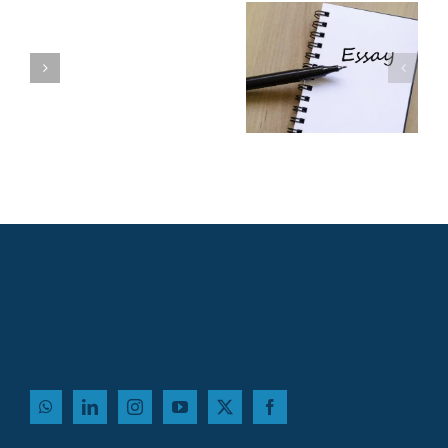
שינויים בולטים
בשאלות החיבורים
שן
בתוכניות ה-MBA
המובילות שמתחילות
ב-2027