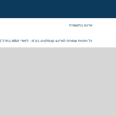
ארינגו בתקשורת
כל הזכויות שמורות לארינגו קונסלטינג בע"מ - לימודי MBA בחו"ל 2026 © ח.פ. 515054799 |