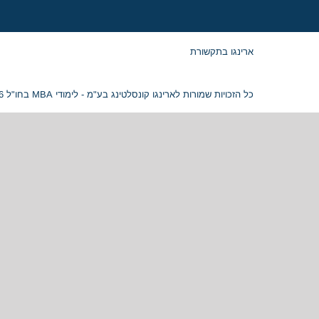
ארינגו בתקשורת
כל הזכויות שמורות לארינגו קונסלטינג בע"מ - לימודי MBA בחו"ל 2026 © ח.פ. 515054799 |