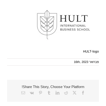
HULT-logo
פברואר 16th, 2023
Share This Story, Choose Your Platform!
Email
Vk
Pinterest
Tumblr
LinkedIn
Reddit
Facebook
X