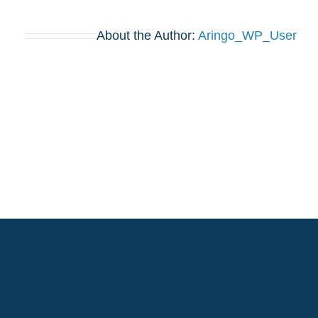
About the Author:
Aringo_WP_User