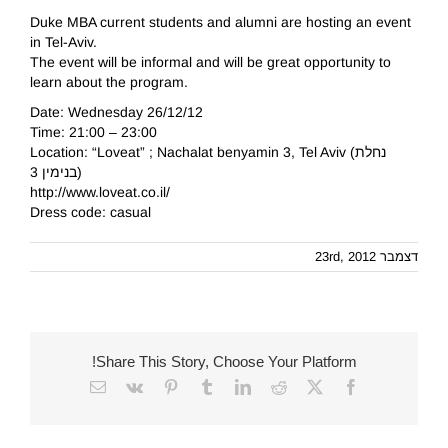
Duke MBA current students and alumni are hosting an event
in Tel-Aviv.
The event will be informal and will be great opportunity to
learn about the program.
Date: Wednesday 26/12/12
Time: 21:00 – 23:00
Location: “Loveat” ; Nachalat benyamin 3, Tel Aviv (נחלת
בנימין 3)
http://www.loveat.co.il/
Dress code: casual
דצמבר 23rd, 2012
Share This Story, Choose Your Platform!
Email
Vk
Pinterest
Tumblr
LinkedIn
Reddit
Facebook
X