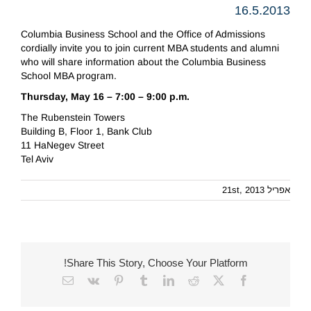
16.5.2013
Columbia Business School and the Office of Admissions
cordially invite you to join current MBA students and alumni
who will share information about the Columbia Business
School MBA program.
Thursday, May 16 – 7:00 – 9:00 p.m.
The Rubenstein Towers
Building B, Floor 1, Bank Club
11 HaNegev Street
Tel Aviv
אפריל 21st, 2013
Share This Story, Choose Your Platform!
Email
Vk
Pinterest
Tumblr
LinkedIn
Reddit
Facebook
X