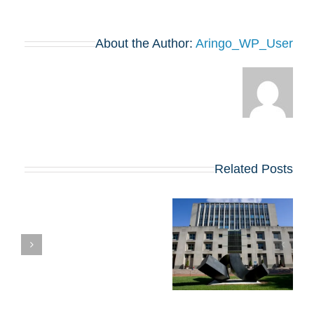
About the Author:
Aringo_WP_User
Related Posts
מועדי הרשמה,
ק
שאלות חיבורים
וטיפים לתוכנית ה-
MBA של 2027
בקולומביה
ב