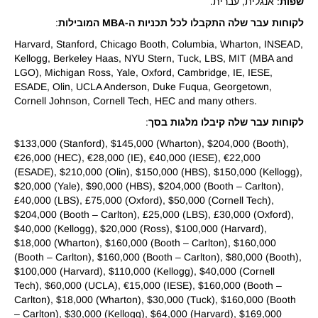
שפות
: אנגלית, עברית.
לקוחות עבר שלה התקבלו לכל תכניות ה-MBA המובילות
:
Harvard, Stanford, Chicago Booth, Columbia, Wharton, INSEAD,
Kellogg, Berkeley Haas, NYU Stern, Tuck, LBS, MIT (MBA and
LGO), Michigan Ross, Yale, Oxford, Cambridge, IE, IESE,
ESADE, Olin, UCLA Anderson, Duke Fuqua, Georgetown,
Cornell Johnson, Cornell Tech, HEC and many others.
לקוחות עבר שלה קיבלו מלגות בסך
:
$133,000 (Stanford), $145,000 (Wharton), $204,000 (Booth),
€26,000 (HEC), €28,000 (IE), €40,000 (IESE), €22,000
(ESADE), $210,000 (Olin), $150,000 (HBS), $150,000 (Kellogg),
$20,000 (Yale), $90,000 (HBS), $204,000 (Booth – Carlton),
£40,000 (LBS), £75,000 (Oxford), $50,000 (Cornell Tech),
$204,000 (Booth – Carlton), £25,000 (LBS), £30,000 (Oxford),
$40,000 (Kellogg), $20,000 (Ross), $100,000 (Harvard),
$18,000 (Wharton), $160,000 (Booth – Carlton), $160,000
(Booth – Carlton), $160,000 (Booth – Carlton), $80,000 (Booth),
$100,000 (Harvard), $110,000 (Kellogg), $40,000 (Cornell
Tech), $60,000 (UCLA), €15,000 (IESE), $160,000 (Booth –
Carlton), $18,000 (Wharton), $30,000 (Tuck), $160,000 (Booth
– Carlton), $30,000 (Kellogg), $64,000 (Harvard), $169,000