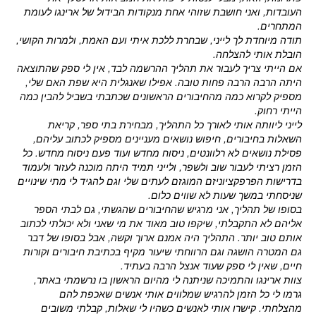
העובדות, ואני חושבת שזוהי אחת מנקודות הבידול של ארינגו לעומת
המתחרים.
תודה מיוחדת לך לייני, שבחרת ללכת איתי ועם האמת, ולמרות הקושי,
הובלת אותי להצלחה.
אם הייתי צריך לעבור את תהליך ההרשמה לבד, אין לי ספק שהתוצאה
היתה הרבה הרבה פחות טובה. אפילו שאנגלית היא שפת האם שלי,
מספיק לקרוא כמה מהחיבורים הראשונים שכתבתי בשביל להבין כמה
הייתי רחוק.
לייני ליוותה אותי לאורך כל התהליך, מבחירת בתי ספר, קריאת
השאלות בחיבורים, חיפוש נושאים מעניינים מספיק לכתוב עליהם,
פסילת נושאים לא רלוונטים, ניסוח מחדש ועוד פעם ניסוח מחדש. כל
הזמן רציתי לעבור שוב ולשפר, ולייני תמיד היתה מוכנה לעזור ולעמוד
בדרישות הפרפקציוניזם המוגזם לעתים שלי וגם להגיד לי מתי שינויים
שניסחתי במשך שעות לא שווים כלום.
בסופו של תהליך, אני מרגיש שהחיבורים שהגשתי, גם לבתי הספר
אליהם לא התקבלתי, שיקפו טוב מאוד את מי שאני ולא יכולתי לכתוב
אותם טוב יותר. התהליך היה אמנם ארוך וקשה, אבל בסופו של דבר
גם המטרה הושגה וגם הרווחתי שיעור מקיף בכתיבת חיבורים וקורות
חיים, שאין לי ספק שעוד אנצל הרבה בעתיד.
צוות ארינגו והתמיכה שניתנה לי מהיום הראשון בו נרשמתי באתר,
גרמו לי כל הזמן להרגיש שמלווים אותי אנשים שאכפת להם
מהצלחתי. קישרו אותי לאנשים כשהיו לי שאלות, קבלתי משובים