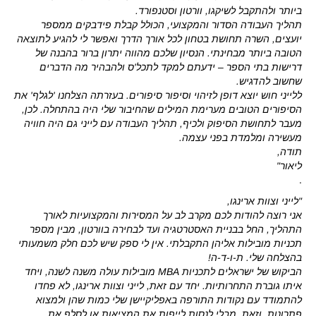
ביותר ולהתקבל לשיקגו, וורטון וסטנפורד.
תהליך העבודה הסדור והמקצועי, הכולל קבלת פידבקים ממספר
יועצים, השרה תחושת בטחון לכל אורך הדרך ואפשר לי להגיע לתוצאה
הטובה ביותר מבחינתי. הנסיון שלכם מהווה יתרון ברור בהבנה של
דרישות בתי הספר – ידעתם למקד לתכל'ס ולהבהיר מה הדברים
שחשוב להדגיש.
ללייני חוש יוצא דופן לזיהוי וסיפור סיפורים. בעזרתה הצלחנו 'לגלף' את
הסיפורים הטובים מערימת המילים שהחיבור שלי היה בהתחלה. לכן,
מעבר לתחושת הסיפוק ולכיף, תהליך העבודה עם לייני גם היה חוויה
מעשירה ומלמדת בפני עצמה.
תודה,
ליאור"
.
"לייני וצוות ארינגו,
אני רוצה להודות לכם מקרב לב על המסירות והמקצועיות לאורך
התהליך, החל בבניית האסטרטגיה ועד לבחירה בוורטון, מבין מספר
תכניות מובילות אליהן התקבלתי. אין לי ספק שיש לכם חלק משמעותי
בהצלחה שלי. ת-ו-ד-ה!
הביקוש של ישראלים לתכניות MBA מובילות עולה משנה לשנה, ויחד
איתו גוברת התחרותיות. יחד עם זאת, לייני וצוות ארינגו, לא פחדו
להתמודד עם נקודות התורפה באפליקיישן שלי כמות שהן ולמצוא
פתרונות, וזאת, מבלי לנסות לייפות את המציאות או לסלף את