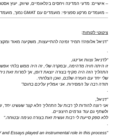
– אישיים: מדעי המדינה ויחסים בינלאומיים, שיווק, יעוץ אסט
– מועמדים מרקע ספציפי: מועמדים עם GMAT נמוך, מועמדים מבוגרים, מועמדים מרקע טכנולוגי.
ציטוטי לקוחות
:
"דניאל אלופה!! תמיד זמינה להתייעצות, משקיעה מאוד ומקצו
.
"לדניאל וצוות ארינגו,
זו היתה חויה מדהימה, ובמקרה שלי, זה היה ממש בלתי אפשר
התהליך הזה היה מקיף בצורה יוצאת דופן, אך למרות זאת ני
שלי יחד עם העזרה שלכם, ואכן הצלחתי.
תודה רבה על המסירות. אני אמליץ עליכם בחום!"
.
"דניאל,
אני רוצה להודות לך רבות על התהליך הלא קצר שעשינו יחד, ש
ולשתף גם עוד גורמים חיצוניים.
ללא ספק סייעת לי רבות ועשית זאת בצורה נעימה ובטוחה."
.
"I must express my gratitude to Danielle Marom. Her great effort in refining my CV and Essays played an instrumental role in this process.