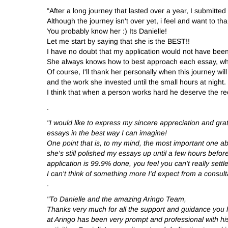
"After a long journey that lasted over a year, I submitted
Although the journey isn't over yet, i feel and want to 
You probably know her :) Its Danielle!
Let me start by saying that she is the BEST!!
I have no doubt that my application would not have bee
She always knows how to best approach each essay, what'
Of course, I'll thank her personally when this journey wil
and the work she invested until the small hours at night.
I think that when a person works hard he deserve the reco
.
"I would like to express my sincere appreciation and gra
essays in the best way I can imagine!
One point that is, to my mind, the most important one a
she's still polished my essays up until a few hours befor
application is 99.9% done, you feel you can't really settl
I can't think of something more I'd expect from a consult
.
"To Danielle and the amazing Aringo Team,
Thanks very much for all the support and guidance you 
at Aringo has been very prompt and professional with his