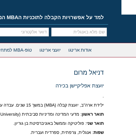
Ski
t
conten
למד על אפשרויות הקבלה לתוכניות הMBA המובילות
אודות ארינגו
יועצי ארינגו
טוֹפּ-MBA למתחילים
דניאל מרום
יועצת אפליקיישן בכירה
.
ילידת ארה"ב, יועצת קבלה (MBA) במשך 15 שנים. עבדה עם 285 לקוחות ארינגו ועזרה ליותר מ-180 מועמדים להתקבל לכל תכניות ה- 10 TOP.
תואר ראשון
: מדעי המדינה ומדיניות סביבתית (McGill University).
תואר שני
: פוליטיקה וממשל באוניברסיטת בן גוריון.
שפות
: אנגלית, צרפתית, ספרדית ועברית.