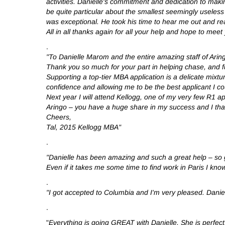
activities. Danielle's commitment and dedication to mak
be quite particular about the smallest seemingly useless 
was exceptional. He took his time to hear me out and rea
All in all thanks again for all your help and hope to me
.
"To Danielle Marom and the entire amazing staff of Arin
Thank you so much for your part in helping chase, and f
Supporting a top-tier MBA application is a delicate mixt
confidence and allowing me to be the best applicant I cou
Next year I will attend Kellogg, one of my very few R1 ap
Aringo – you have a huge share in my success and I tha
Cheers,
Tal, 2015 Kellogg MBA"
.
"Danielle has been amazing and such a great help – so g
Even if it takes me some time to find work in Paris I kn
.
"I got accepted to Columbia and I'm very pleased. Danie
.
"
Everything is going GREAT with Danielle, She is perfect