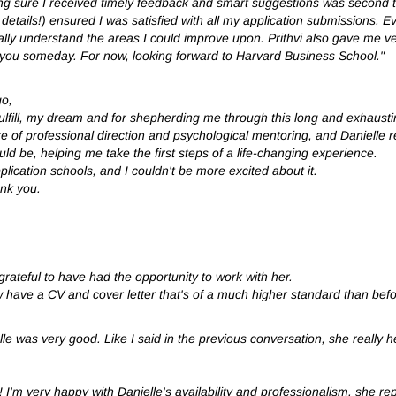
ing sure I received timely feedback and smart suggestions was second t
details!) ensured I was satisfied with all my application submissions. E
lly understand the areas I could improve upon. Prithvi also gave me ver
et you someday. For now, looking forward to Harvard Business School."
go,
ulfill, my dream and for shepherding me through this long and exhaust
ure of professional direction and psychological mentoring, and Danielle
ld be, helping me take the first steps of a life-changing experience.
plication schools, and I couldn't be more excited about it.
nk you.
rateful to have had the opportunity to work with her.
ow have a CV and cover letter that's of a much higher standard than be
lle was very good. Like I said in the previous conversation, she reall
!
I'm very happy with Danielle's availability and professionalism. she re