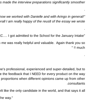
s made the interview preparations significantly smoother."
.
t how we worked with Danielle and with Aringo in general!
rall I am really happy of the reuslt of the essay we wrote."
.
"I would like to inform you that yesterday I got a call from HEC…. I got admitted to the School for the January Intake !! :)
ith me was really helpful and valuable. Again thank you so
much !! "
.
she's professional, experienced and super-detailed, but to
de the feedback that I NEED for every product on the way
ght proportions when different opinions came up from other
consultants.
like the only candidate in the world, and that says it all.
the way."