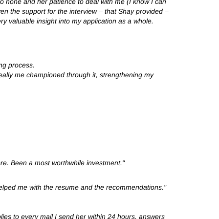
o none and her patience to deal with me (I know I can
ven the support for the interview – that Shay provided –
y valuable insight into my application as a whole.
ing process.
 really me championed through it, strengthening my
fore. Been a most worthwhile investment."
y helped me with the resume and the recommendations."
plies to every mail I send her within 24 hours, answers