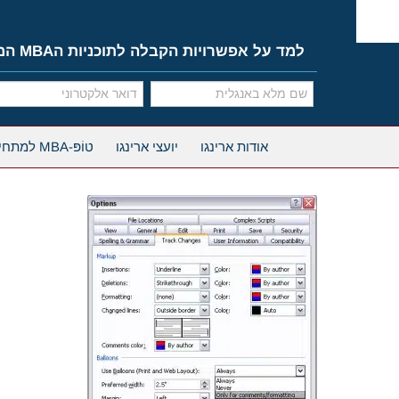
Ski
t
conten
למד על אפשרויות הקבלה לתוכניות הMBA המובילות
אודות ארינגו
יועצי ארינגו
טוֹפּ-MBA למתחילים