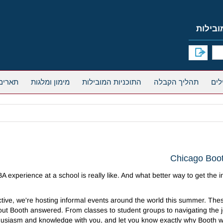
תהליך הקבלה
התוכניות המובילות
מימון ומלגות
תארים
Chicago Boo
BA experience at a school is really like. And what better way to get th
ive, we're hosting informal events around the world this summer. These
ut Booth answered. From classes to student groups to navigating the job
husiasm and knowledge with you, and let you know exactly why Booth wa