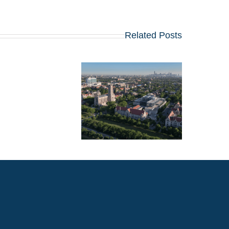
Related Posts
מלגת קרלטון סגרה א
הברז, אך לקוחות ארינג
זכו במלגות נדיבות
בשיקגו