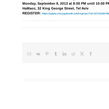
Monday, September 9, 2013 at 8:00 PM until 10:00 P
HaMaoz, 32 King George Street, Tel Aviv
REGISTER:
https://apply.chicagobooth.edu/register/?id=327d1b83-f
Email
Vk
Pinterest
Tumblr
LinkedIn
Reddit
Facebook
X