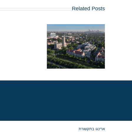
Related Posts
מלגת קרלטון סגרה א
הברז, אך לקוחות ארינג
זכו במלגות נדיבות
בשיקגו
ארינגו בתקשורת