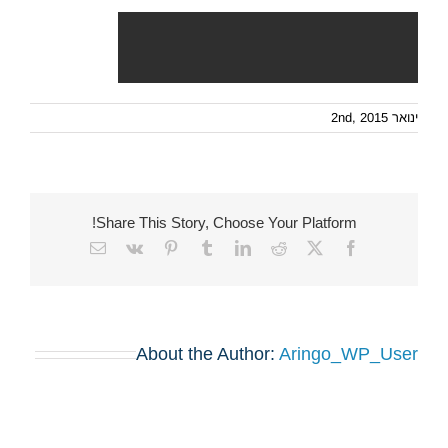
ינואר 2nd, 2015
Share This Story, Choose Your Platform!
Email
Vk
Pinterest
Tumblr
LinkedIn
Reddit
Facebook
X
About the Author:
Aringo_WP_User