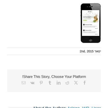
ינואר 2nd, 2015
Share This Story, Choose Your Platform!
Email
Vk
Pinterest
Tumblr
LinkedIn
Reddit
Facebook
X