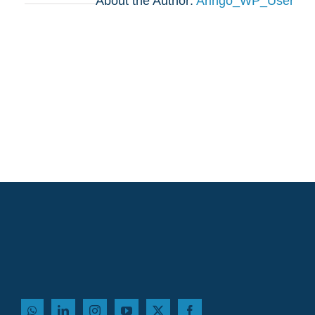
About the Author:
Aringo_WP_User