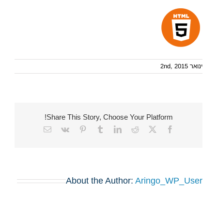
ינואר 2nd, 2015
Share This Story, Choose Your Platform!
Email
Vk
Pinterest
Tumblr
LinkedIn
Reddit
Facebook
X
About the Author:
Aringo_WP_User