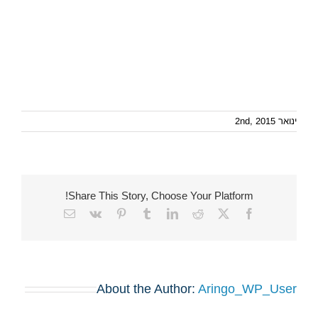
ינואר 2nd, 2015
Share This Story, Choose Your Platform!
Email
Vk
Pinterest
Tumblr
LinkedIn
Reddit
Facebook
X
About the Author:
Aringo_WP_User