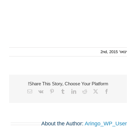
ינואר 2nd, 2015
Share This Story, Choose Your Platform!
Email
Vk
Pinterest
Tumblr
LinkedIn
Reddit
Facebook
X
About the Author:
Aringo_WP_User