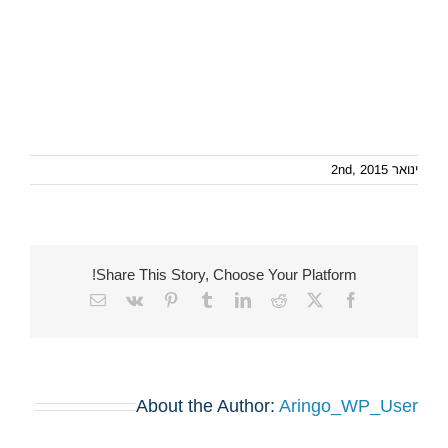
ינואר 2nd, 2015
Share This Story, Choose Your Platform!
Email
Vk
Pinterest
Tumblr
LinkedIn
Reddit
Facebook
X
About the Author:
Aringo_WP_User