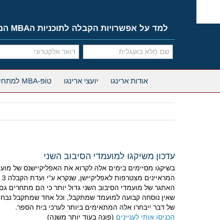
Ski
t
conten
למד על אפשרויות הקבלה לתוכניות הMBA המובילות
אודות ארינגו
יועצי ארינגו
טוֹפּ-MBA למתחילים
עדכון משיקגו למועמדי הסיבוב השני
המראיינים מצטרפות לאפליקיישן, שנקרא ע"י ועדת הקבלה 3 פעמים לפני שמתקבלת החלטה אם לקבל, לדחות או לצרף את המועמד לרשימת ההמתנה.
האתגר של מועמדי הסיבוב השני גדול יותר כי הם מתחרים גם
של דבר ייבחרו אלה המתאימים ביותר לערכי בית הספר.
הכניסו אותי לעניינים
(פונה בעוד יותר משנה)