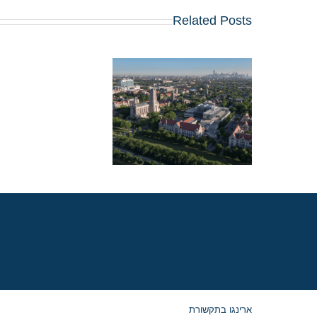
Related Posts
מלגת קרלטון סגרה א
הברז, אך לקוחות ארינג
זכו במלגות נדיבות
בשיקגו
ארינגו בתקשורת