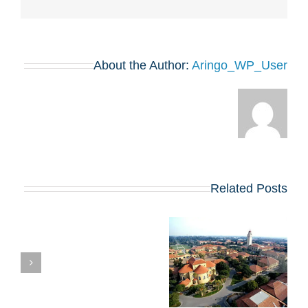
About the Author:
Aringo_WP_User
Related Posts
השוואת תוכניות ה-
רא
MBA של הרווארד
וסטנפורד: איזו מהן
א
כדאי לכם לבחור?