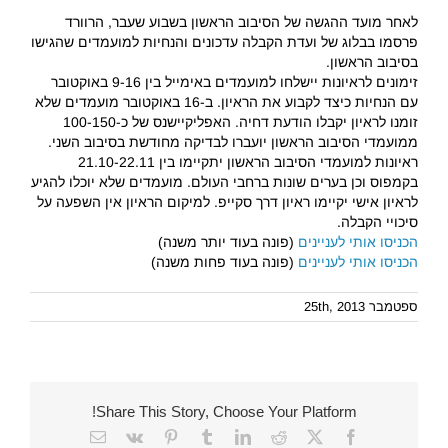
לאחר מועד ההגשה של הסיבוב הראשון בשבוע שעבר, הרוורד
פרסמו בבלוג של ועדת הקבלה עדכונים והנחיות למועמדים שהגישו
בסיבוב הראשון.
זימונים לראיונות יישלחו למועמדים באימייל בין 9-16 באוקטובר
עם הנחיות כיצד לקבוע את הראיון. ב-16 באוקטובר מועמדים שלא
זומנו לראיון יקבלו הודעת דחיה. האפליקיישנס של כ-100-150
ממועמדי הסיבוב הראשון יועברו לבדיקה מחודשת בסיבוב השני.
ראיונות למועמדי הסיבוב הראשון יתקיימו בין 21.10-22.11
בקמפוס וכן בערים שונות ברחבי העולם. מועמדים שלא יוכלו להגיע
לראיון אישי יקיימו ראיון דרך סקייפ. למיקום הראיון אין השפעה על
סיכויי הקבלה.
הכניסו אותי לעניינים
(פונה בעוד יותר משנה)
הכניסו אותי לעניינים
(פונה בעוד פחות משנה)
ספטמבר 25th, 2013
Share This Story, Choose Your Platform!
Email
Vk
Pinterest
Tumblr
LinkedIn
Reddit
Facebook
X