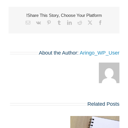
Share This Story, Choose Your Platform!
Email
Vk
Pinterest
Tumblr
LinkedIn
Reddit
Facebook
X
About the Author:
Aringo_WP_User
Related Posts