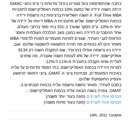
כתבה שהתפרסמה בוול סטריט ג'ורנל מדווחת כי ע"פ נתוני GMAC
היתה השנה ירידה של כמעט 10% בכמות האפליקיישנס לתוכניות
Full Time MBA. זו השנה השלישית ברציפות בה נרשמת ירידה
בכמות האפליקיישנס. שליש מתוכניות ה-MBA דיווחו על ירידה של
יותר מ-10%, ע"פ הסקר שנערך ב-331 בתי ספר ברחבי העולם.
אחד ההסברים לירידה הוא כמובן מצב הכלכלה העולמית וחוסר
הודאות לגבי העתיד, שגורם לפחות מועמדים לפנות ללימודי MBA
מאחר והם לא בטוחים מה תהיה התשואה להשקעה שלהם. אגב,
ירידה כזו נרשמה אפילו בהרוורד, שם התקבלו השנה רק 9134
אפליקיישנס, ירידה של 4% לעומת השנה שעברה, מה שתרם
לעליית אחוז הקבלה בתוכנית מ-11% ל-12%.
למרות הירידה בכמות האפליקיישנס, בתי הספר מדווחים על עליה
באיכות המועמדים, מבחינת ציוני ה-GMAT, ציוני התואר הראשון
והנסיון התעסוקתי שלהם.
במבט לעתיד, מאחר והשנה נרשמה עליה בכמות הנבחנים ב-
GMAT, צפויה בשנה הבאה עליה בכמות האפליקיישנס…
הכניסו אותי לעניינים
(פונה בעוד יותר משנה)
הכניסו אותי לעניינים
(פונה בעוד פחות משנה)
אוקטובר 14th, 2011