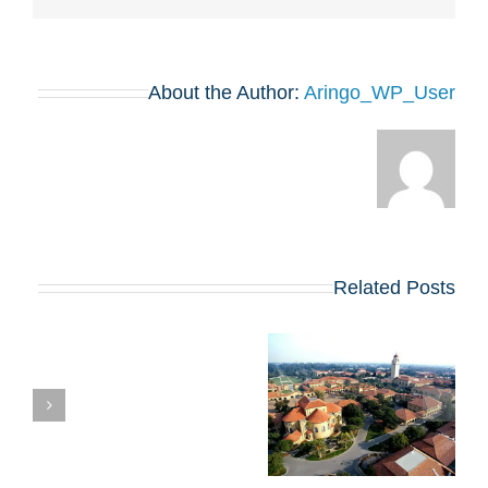
About the Author:
Aringo_WP_User
Related Posts
השוואת תוכניות ה-
MBA של הרווארד
ה
וסטנפורד: איזו מהן
כדאי לכם לבחור?