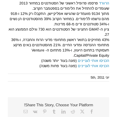
הרוורד
פרסמו פרופיל ראשוני של הסטודנטים במחזור 2013
שעומדים להתחיל את הלימודים בספטמבר הקרוב.
מתוך 9134 מועמדים שהגישו אפליקיישן, התקבלו רק 12% ו-918
מהם נרשמו ללימודים. במחזור הקרוב 39% מהסטודנטים הן נשים
ו-34% סטודנטים זרים מ-68 מדינות.
ציון ה-GMAT החציוני של הסטודנטים הוא 730 וגילם הממוצע הוא
27.
43% מחזיקים בתואר ראשון מתחומי מדעי הרוח והחברה, ו-36%
מתחומי ההנדסה ומדעי החיים. 21% מהסטודנטים באים מרקע
תעסוקתי בתחום היעוץ, ו-13% מתחום ה- Venture
Capital/Private Equity.
הכניסו אותי לעניינים
(פונה בעוד יותר משנה)
הכניסו אותי לעניינים
(פונה בעוד פחות משנה)
יוני 5th, 2011
Share This Story, Choose Your Platform!
Email
Vk
Pinterest
Tumblr
LinkedIn
Reddit
Facebook
X