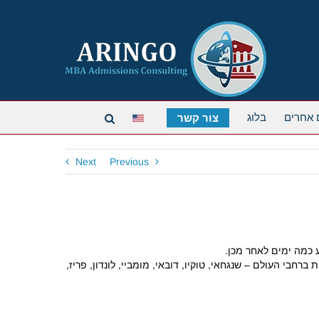
 אחרים
בלוג
צור קשר
Next
Previous
משכו עד תחילת מרץ. הם יתקיימו במספר מקומות ברחבי העולם – שנגחאי, טוקיו, דובאי, מומביי, לונדון, פריז,