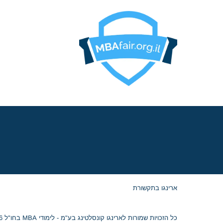
בואו לפגוש את הרוואר
וורטון, שיקגו, MIT,
קולומביה, אינסיאד,
לונדון ביזנס סקול ועו
כ־20 תכניות MBA
מובי
באוגוסט, במלון דן
פנורמה תל אביב!
ארינגו בתקשורת
כל הזכויות שמורות לארינגו קונסלטינג בע"מ - לימודי MBA בחו"ל 2026 © ח.פ. 515054799 |