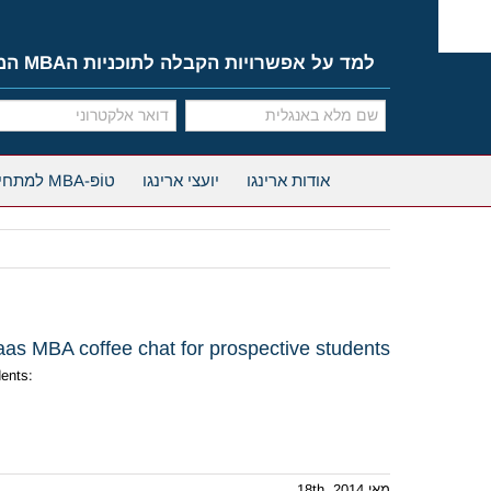
Ski
t
conten
למד על אפשרויות הקבלה לתוכניות הMBA המובילות
אודות ארינגו
יועצי ארינגו
טוֹפּ-MBA למתחילים
as MBA coffee chat for prospective students
dents:
מאי 18th, 2014