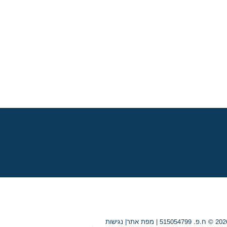
ד,
ברקלי פתחו 
MBA YALE SOM אירוע
ד
אפ
למתעניינים
לתוכנית של 2026
לות – יום שלישי, 12
מפת אתר
|
נגישות