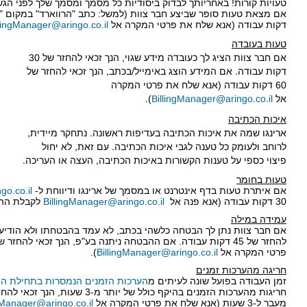
טעויות קורות! באחריותך לבדוק ביסודיות כל מסמך ומסמך שלך לפני הגש
דקות עבודה (אנא שלח את פרטי המקרה אל
llingManager@aringo.co.il
טעות בעובדה
אם חבר צוות הציג לך כעובדה מידע שגוי, הנך זכאי להחזר של 30
דקות עבודה. אם המידע הוצג באימייל/בכתב, הנך זכאי להחזר של
60 דקות עבודה (אנא שלח את פרטי המקרה
אל
BillingManager@aringo.co.il
).
איכות הכתיבה
ארינגו שמה את איכות הכתיבה בעדיפות ראשונה. נתחקר מיידית,
לרוחב ולעומק כל טענה לגבי איכות הכתיבה. עם זאת, לא יחול
פיצוי כספי על טענות הקשורות באיכות הכתיבה, העצה או העריכה.
טעות בחומר
אם איתרת טעות בדף אינטרנט או במסמך של ארינגו ודיווחת ל-
go.co.il
30 דקות עבודה (אנא פנה אל
BillingManager@aringo.co.il
לקבלת ההח
עמידה במילה
אם חבר צוות נתן לך הבטחה כלשהי בכתב, לא עמד בהבטחתו ולא הודיע 
פרטי המקרה אל
BillingManager@aringo.co.il
).
חריגה מהערכות זמנים
זמן העבודה בפועל שונה לעיתים מ
הערכות הזמנים הנמסרות בתחילת הת
חריגות מהערכות הזמנים בהיקף כולל של י
מעבר ל-3 שעות (אנא שלח את פרטי המקרה אל
gManager@aringo.co.il