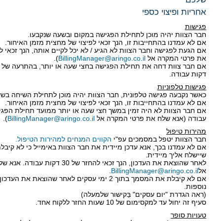
אחריות ופיצוי כספי
פגישות
חבר הצוות יהיה מוכן לתחילת הפגישה במקום ובשעה שנקבעו.
אם לא עמדנו בהתחייבות זו, הנך זכאי לפיצוי של מחצית מזמן האיחור.
את פרטי המקרה אל
BillingManager@aringo.co.il
).
דקות עבודה.
פגישות טלפוניות
כאשר נקבעה פגישה טלפונית, חבר הצוות יהיה מוכן לתחילת השיחה בשע
אם לא עמדנו בהתחייבות זו, הנך זכאי לפיצוי של מחצית מזמן האיחור.
עבודה (אנא שלח את פרטי המקרה אל
BillingManager@aringo.co.il
).
מהירות טיפול
חבר הצוות יטפל במסמכים עפ"י
הקווים המנחים למהירות הטיפול.
אם לא עמדנו בכך, אנא עדכן מיידית את חבר הצוות באימייל כי לא קיבלת
שיישלח אליך מיידית.
לאחר שהוצאת את העדכון, הנך זכאי להחזר של 
אל
BillingManager@aringo.co.il
.
נוספות.
(ראה הגדרת "יום עסקים" בַּקישור שלמעלה)
סעיף זה יחול עד למקסימום של 10 שעות החזר ללקוח אחד.
טעויות סופר