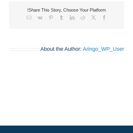
Share This Story, Choose Your Platform!
Email
Vk
Pinterest
Tumblr
LinkedIn
Reddit
Facebook
X
About the Author:
Aringo_WP_User