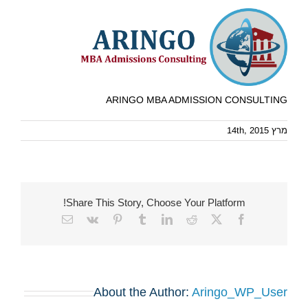
ARINGO MBA ADMISSION CONSULTING
מרץ 14th, 2015
Share This Story, Choose Your Platform!
Email
Vk
Pinterest
Tumblr
LinkedIn
Reddit
Facebook
X
About the Author:
Aringo_WP_User