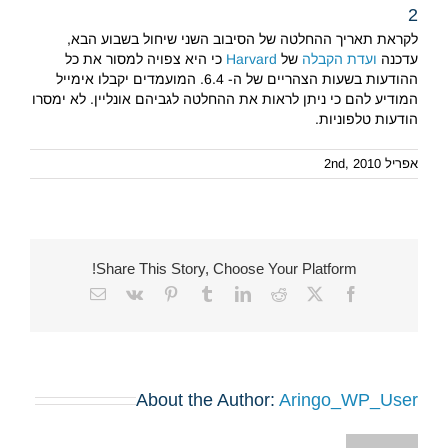
2
לקראת תאריך ההחלטה של הסיבוב השני שיחול בשבוע הבא,
עדכנה
ועדת הקבלה
של
Harvard
כי היא צפויה למסור את כל
ההודעות בשעות הצהריים של ה- 6.4. המועמדים יקבלו אימייל
המודיע להם כי ניתן לראות את ההחלטה לגביהם אונליין. לא ימסרו
הודעות טלפוניות.
אפריל 2nd, 2010
Share This Story, Choose Your Platform!
Email
Vk
Pinterest
Tumblr
LinkedIn
Reddit
Facebook
X
About the Author:
Aringo_WP_User