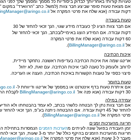
טעויות קורות! באחריותך לבדוק ביסודיות כל מסמך ומסמך שלך לפני הגש
דקות עבודה (אנא שלח את פרטי המקרה אל
llingManager@aringo.co.il
טעות בעובדה
אם חבר צוות הציג לך כעובדה מידע שגוי, הנך זכאי להחזר של 30
דקות עבודה. אם המידע הוצג באימייל/בכתב, הנך זכאי להחזר של
60 דקות עבודה (אנא שלח את פרטי המקרה
אל
BillingManager@aringo.co.il
).
איכות הכתיבה
ארינגו שמה את איכות הכתיבה בעדיפות ראשונה. נתחקר מיידית,
לרוחב ולעומק כל טענה לגבי איכות הכתיבה. עם זאת, לא יחול
פיצוי כספי על טענות הקשורות באיכות הכתיבה, העצה או העריכה.
טעות בחומר
אם איתרת טעות בדף אינטרנט או במסמך של ארינגו ודיווחת ל-
go.co.il
30 דקות עבודה (אנא פנה אל
BillingManager@aringo.co.il
לקבלת ההח
עמידה במילה
אם חבר צוות נתן לך הבטחה כלשהי בכתב, לא עמד בהבטחתו ולא הודיע 
פרטי המקרה אל
BillingManager@aringo.co.il
).
חריגה מהערכות זמנים
זמן העבודה בפועל שונה לעיתים מ
הערכות הזמנים
הנמסרות בתחילת התה
חריגות מהערכות הזמנים בהיקף כולל של י
מעבר ל-3 שעות (אנא שלח את פרטי המקרה אל
gManager@aringo.co.il