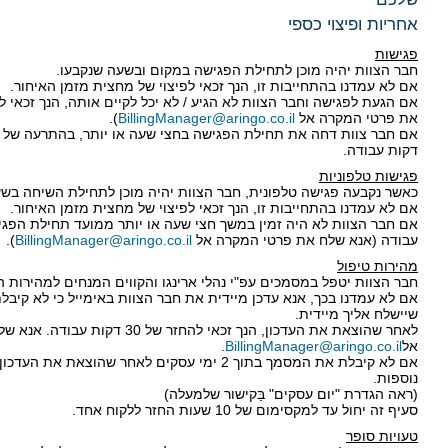
אחריות ופיצוי כספי
פגישות
חבר הצוות יהיה מוכן לתחילת הפגישה במקום ובשעה שנקבעו.
אם לא עמדנו בהתחייבות זו, הנך זכאי לפיצוי של מחצית מזמן האיחור.
את פרטי המקרה אל
BillingManager@aringo.co.il
).
דקות עבודה.
פגישות טלפוניות
כאשר נקבעה פגישה טלפונית, חבר הצוות יהיה מוכן לתחילת השיחה בשע
אם לא עמדנו בהתחייבות זו, הנך זכאי לפיצוי של מחצית מזמן האיחור.
עבודה (אנא שלח את פרטי המקרה אל
BillingManager@aringo.co.il
).
מהירות טיפול
חבר הצוות יטפל במסמכים עפ"י נהלי ארינגו והקווים המנחים למהירות ה
אם לא עמדנו בכך, אנא עדכן מיידית את חבר הצוות באימייל כי לא קיבלת
שיישלח אליך מיידית.
לאחר שהוצאת את העדכון, הנך זכאי להחזר של 
אל
BillingManager@aringo.co.il
.
נוספות.
(ראה הגדרת "יום עסקים" בַּקישור שלמעלה)
סעיף זה יחול עד למקסימום של 10 שעות החזר ללקוח אחד.
טעויות סופר