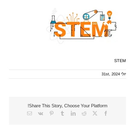
STEM
יולי 31st, 2024
Share This Story, Choose Your Platform!
Email
Vk
Pinterest
Tumblr
LinkedIn
Reddit
Facebook
X