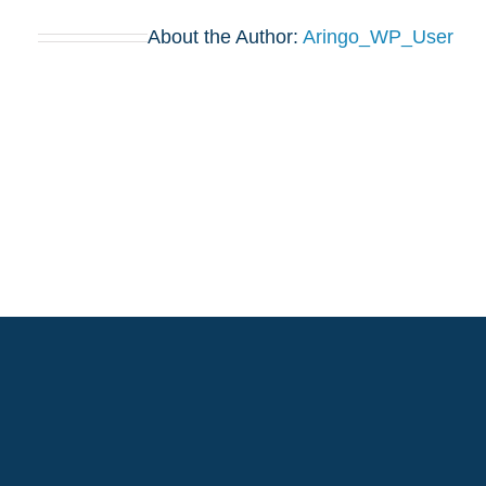
About the Author:
Aringo_WP_User