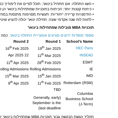
• השג התחלה: אם תתחיל בינואר, תוכל לסיים את לימודיך כ
• כיתות קטנות יותר: הכיתות בתוכניות שמתחילות בינואר הן 
• הזדמנויות קריירה ייחודיות: תעשיות מסוימות מתנסות במחזו
• לחוות לוח שנה אקדמי שונה: תחילת ינואר יכולה להציע שינוי
תוכניות MBA מובילות שמתחילות בינואר
מספר מוסדות ידועים מציעים אופצייית התחלה בינואר
. כמה 
Round 2
Round 1
School’s Name
th
th
HEC Paris
16
Feb 2025
19
Jan 2025
th
22 Apr 2025
INSEAD
11
Mar 2025
th
th
ESMT
11
Apr 2025
28
Feb 2025
olling Admissions
Rolling Admissions
IE
th
th
IMD
15
Mar 2025
15
Jan 2025
th
th
Rotterdam (RSM)
8
Apr 2025
11
Feb 2025
TBD
Columbia
(Generally, early
Business School
September is the
(J-Term)
last deadline)
תהליך הגשת הבקשה עבור תוכניות MBA שמתחילות בינואר זהה בדרך כלל לזה של ספטמבר. רכיבי מפתח כוללים בדרך כלל: