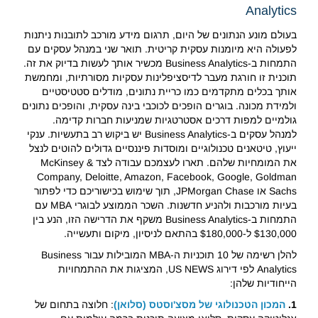
Analytics
בעולם מונע הנתונים של היום, תרגום מידע מורכב לתובנות ניתנות
לפעולה היא מיומנות עסקית קריטית. תואר שני במנהל עסקים עם
התמחות ב-Business Analytics מכשיר אותך לעשות בדיוק את זה.
תוכנית זו חורגת מעבר לדיסציפלינות עסקיות מסורתיות, ומחמשת
אותך בכלים מתקדמים כמו כריית נתונים, מודלים סטטיסטיים
ולמידת מכונה. בוגרים הופכים לכוכבי בינה עסקית, והופכים נתונים
גולמיים למפות דרכים אסטרטגיות שמניעות חברות קדימה.
למנהל עסקים ב-Business Analytics יש ביקוש רב בתעשיות. ענקי
ייעוץ, טיטאנים טכנולוגיים ומוסדות פיננסיים גדולים להוטים לנצל
את המומחיות שלהם. תארו לעצמכם עבודה לצד McKinsey &
Company, Deloitte, Amazon, Facebook, Google, Goldman
Sachs או JPMorgan Chase, תוך שימוש בכישוריכם כדי לפתור
בעיות מורכבות ולהניע חדשנות. השכר הממוצע לבוגרי MBA עם
התמחות ב-Business Analytics משקף את הדרישה הזו, הנע בין
$130,000 ל-$180,000 בהתאם לניסיון, מיקום ותעשייה.
להלן רשימה של 10 תוכניות ה-MBA המובילות עבור Business
Analytics לפי דירוג US NEWS, המציגות את ההתמחויות
הייחודיות שלהן:
1.
המכון הטכנולוגי של מסצ'וסטס (סלואן)
: חלוצה בתחום של