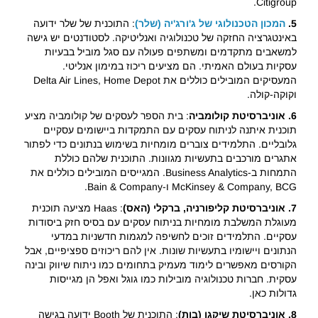
Citigroup.
5.
המכון הטכנולוגי של ג'ורג'יה (שלר)
: התוכנית של שלר ידועה
באינטגרציה החזקה של טכנולוגיה ואנליטיקה. לסטודנטים יש גישה
למשאבים מתקדמים ומשתפים פעולה עם סגל מוביל בבעיות
עסקיות בעולם האמיתי. הם מציעים ריכוז במימון אנליטי.
המעסיקים המובילים כוללים את Delta Air Lines, Home Depot
וקוקה-קולה.
6. אוניברסיטת קולומביה
: בית הספר לעסקים של קולומביה מציע
תוכנית איתנה לניתוח עסקים עם התמקדות ביישומים עסקיים
גלובליים. התלמידים צוברים מומחיות בשימוש בנתונים כדי לפתור
אתגרים מורכבים בתעשיות מגוונות. התוכנית שלהם כוללת
התמחות ב-Business Analytics. המגייסים המובילים כוללים את
McKinsey & Company, BCG ו-Bain & Company.
7. אוניברסיטת קליפורניה, ברקלי (האס)
: Haas מציעה תוכנית
מעוגלת המשלבת מומחיות בניתוח עסקים עם בסיס חזק ביסודות
עסקיים. התלמידים זוכים לחשיפה למגמות חדשניות במדעי
הנתונים ויישומיו בתעשיות שונות. אין להם ריכוזים ספציפיים, אבל
הקורסים מאפשרים לימוד מעמיק בתחומים כמו ניתוח שיווק ובינה
עסקית. חברות טכנולוגיה מובילות כמו גוגל ואפל הן מגייסות
גדולות כאן.
8. אוניברסיטת שיקגו (בות)
: התוכנית של Booth ידועה בגישה