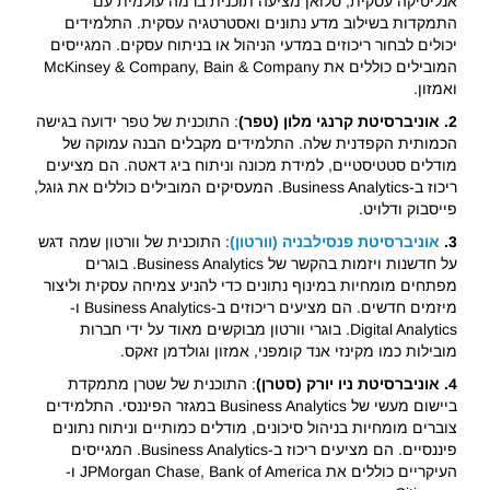
אנליטיקה עסקית, סלואן מציעה תוכנית ברמה עולמית עם
התמקדות בשילוב מדע נתונים ואסטרטגיה עסקית. התלמידים
יכולים לבחור ריכוזים במדעי הניהול או בניתוח עסקים. המגייסים
המובילים כוללים את McKinsey & Company, Bain & Company
ואמזון.
2. אוניברסיטת קרנגי מלון (טפר)
: התוכנית של טפר ידועה בגישה
הכמותית הקפדנית שלה. התלמידים מקבלים הבנה עמוקה של
מודלים סטטיסטיים, למידת מכונה וניתוח ביג דאטה. הם מציעים
ריכוז ב-Business Analytics. המעסיקים המובילים כוללים את גוגל,
פייסבוק ודלויט.
3.
אוניברסיטת פנסילבניה (וורטון)
: התוכנית של וורטון שמה דגש
על חדשנות ויזמות בהקשר של Business Analytics. בוגרים
מפתחים מומחיות במינוף נתונים כדי להניע צמיחה עסקית וליצור
מיזמים חדשים. הם מציעים ריכוזים ב-Business Analytics ו-
Digital Analytics. בוגרי וורטון מבוקשים מאוד על ידי חברות
מובילות כמו מקינזי אנד קומפני, אמזון וגולדמן זאקס.
4. אוניברסיטת ניו יורק (סטרן)
: התוכנית של שטרן מתמקדת
ביישום מעשי של Business Analytics במגזר הפיננסי. התלמידים
צוברים מומחיות בניהול סיכונים, מודלים כמותיים וניתוח נתונים
פיננסיים. הם מציעים ריכוז ב-Business Analytics. המגייסים
העיקריים כוללים את JPMorgan Chase, Bank of America ו-