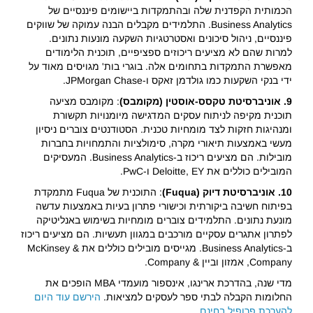
הכמותית הקפדנית שלה ובהתמקדות ביישומים פיננסיים של
Business Analytics. התלמידים מקבלים הבנה עמוקה של שווקים
פיננסיים, ניהול סיכונים ואסטרטגיות השקעה מונעות נתונים.
למרות שהם לא מציעים ריכוזים ספציפיים, תוכנית הלימודים
מאפשרת התמקדות בתחומים אלה. בוגרי בות' מגויסים מאוד על
ידי בנקי השקעות כמו גולדמן זאקס ו-JPMorgan Chase.
9. אוניברסיטת טקסס-אוסטין (מקומבס)
: מקומבס מציעה
תוכנית מקיפה לניתוח עסקים המדגישה מיומנויות תקשורת
ומנהיגות חזקות לצד מומחיות טכנית. הסטודנטים צוברים ניסיון
מעשי באמצעות תיאורי מקרה, סימולציות והתמחויות בחברות
מובילות. הם מציעים ריכוז ב-Business Analytics. המעסיקים
המובילים כוללים את Deloitte, EY ו-PwC.
10. אוניברסיטת דיוק (Fuqua)
: התוכנית של Fuqua מתמקדת
בפיתוח חשיבה ביקורתית וכישורי פתרון בעיות באמצעות עדשה
מונעת נתונים. התלמידים צוברים מומחיות בשימוש באנליטיקה
לפתרון אתגרים עסקיים מורכבים במגוון תעשיות. הם מציעים ריכוז
ב-Business Analytics. מגייסים מובילים כוללים את McKinsey &
Company, אמזון וביין & Company.
מדי שנה, בהדרכת ארינגו, אינספור מועמדי MBA הופכים את
החלומות הקבלה לבתי ספר לעסקים למציאות.
הירשם עוד היום
להערכת פרופיל בחינם
.