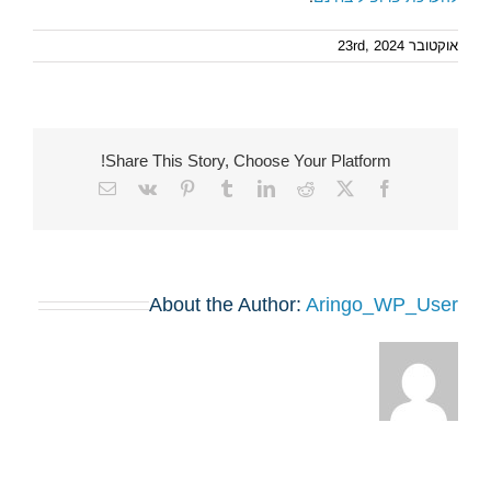
אוקטובר 23rd, 2024
Share This Story, Choose Your Platform!
Email
Vk
Pinterest
Tumblr
LinkedIn
Reddit
Facebook
X
About the Author:
Aringo_WP_User