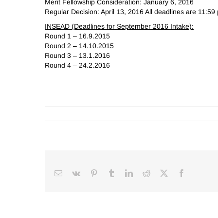
Merit Fellowship Consideration: January 6, 2016
Regular Decision: April 13, 2016 All deadlines are 11:59
INSEAD (Deadlines for September 2016 Intake):
Round 1 – 16.9.2015
Round 2 – 14.10.2015
Round 3 – 13.1.2016
Round 4 – 24.2.2016
Email
Vk
Pinterest
Tumblr
LinkedIn
Reddit
Facebook
X