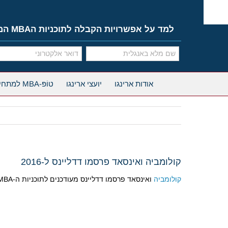
Ski
t
conten
למד על אפשרויות הקבלה לתוכניות הMBA המובילות
אודות ארינגו
יועצי ארינגו
טוֹפּ-MBA למתחילים
קולומביה ואינסאד פרסמו דדליינס ל-2016
קולומביה
ואינסאד פרסמו דדליינס מעודכנים לתוכניות ה-MBA שמתחילות ב-2016: