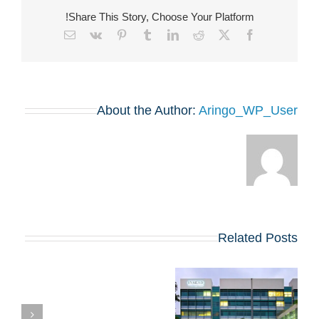
Share This Story, Choose Your Platform!
Email
Vk
Pinterest
Tumblr
LinkedIn
Reddit
Facebook
X
About the Author:
Aringo_WP_User
Related Posts
פרופיל סטודנטים ל-
אי