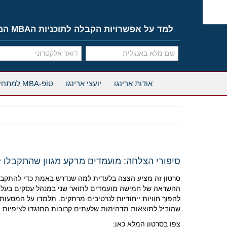
Ski
t
conten
למד על אפשרויות הקבלה לתוכניות הMBA המובילות
אודות ארינגו
יועצי ארינגו
טוֹפּ-MBA למתחילים
סיפורי הצלחה: מועמדים מרקע מגוון שהתקבלו לתוכניות BA
סרטון זה מציע הצצה בלעדית למה שנדרש באמת כדי להתקבל ל
ההשראה של חמישה מועמדים לתואר שני במנהל עסקים בעלי רק
להפוך חוויות ייחודיות לנרטיבים מרתקים. תלמדו על המסעות
שהוביל לתוצאות מדהימות שלעתים קרובות התנגדו לציפיות ה
צפו בסרטון המלא כאן: