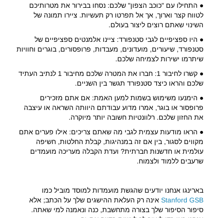
● התחילו עם "כוכב הצפון" שלכם: נסחו בבירור את מטרותיכם
לטווח קצר וארוך, אך אל תפרטו רק תעשיות. ציירו תמונה של
השינוי שאתם רוצים ליצור בעולם.
● היו ספציפיים לגבי סטנפורד: ציינו אלמנטים ספציפיים של
סטנפורד, שיעורים, מועדונים, מעבדות, פרופסורים, בוגרים וחוויות
שיתרמו ישירות לצמיחה שלכם.
● קשרו לחיבור 1: חברו את המטרה שלכם מחיבור 1 לנתיב העתיד
שלכם והראו כיצד סטנפורד תגשר בין השניים.
● הימנעו משימוש בשמות למען האמת: אם אתם מזכירים
פרופסור או בוגר, אמרו מדוע עבודתם היוותה השראה או עיצבה
את החזון שלכם. רלוונטיות חשובה יותר מיוקרה.
● הראו מודעות עצמית לגבי מה שאתם צריכים: אילו פערים אתם
מקווים לסגור, בין אם זה במנהיגות, קבלת החלטות, חשיפה
עולמית או חדשנות חברתית? ועדת הקבלה מעריכה מועמדים
שרעבים ללמוד ולצמוח.
בארינגו אנחנו יודעים שהגשת מועמדות למוסד מוביל כמו
Stanford GSB
אינה רק העלאת ההישגים שלך על הכתב; אלא
סיפור הסיפור שלך בצורה מתחשבת, כנה ונאמנה למי שאתה.