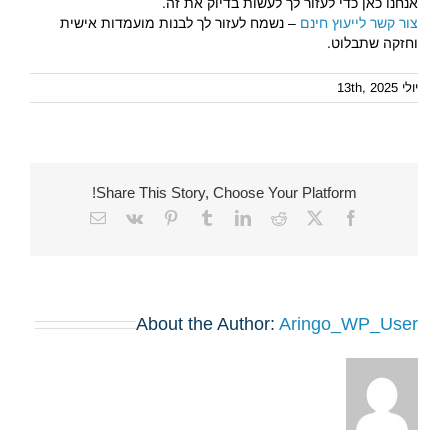
אנחנו כאן כדי לעזור לך לעשות בדיוק את זה.
צור קשר לייעוץ חינם
– נשמח לעזור לך לבנות מועמדות אישית
וחזקה שתבלוט.
יולי 13th, 2025
Share This Story, Choose Your Platform!
Email
Vk
Pinterest
Tumblr
LinkedIn
Reddit
Facebook
X
About the Author:
Aringo_WP_User