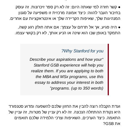
● קשר חזרה למי שאתה היום: זה לא רק ספר זיכרונות. זה עוסק
בחיבור העבר להווה: כיצד אמונה מרכזית זו משפיעה על סגנון
המנהיגות שלך, שאיפות הקריירה שלך או אינטראקציות עם אחרים.
● היה פגיע, אך אל תרחם על עצמך: אם אתה חולק רגע קשה,
התמקד באופן שבו הוא שינה או הניע אותך, לא רק בקושי עצמו.
Why Stanford for you?
“Describe your aspirations and how your
Stanford GSB experience will help you
realize them. If you are applying to both
the MBA and MSx programs, use this
essay to address your interest in both
programs. (up to 350 words)”
ועדת הקבלה רוצה להבין את החזון שלכם להשפעה ומדוע סטנפורד
היא נקודת ההתחלה הנכונה. זה לא רק עניין של מטרות, זה עניין של
התאמה. כיצד הערכים, השאיפות וצרכי הלמידה שלכם תואמים
את GSB?