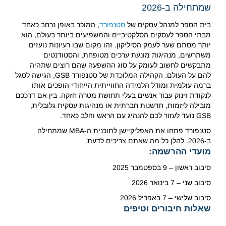
שמתחילה ב-2026
בית הספר למנהל עסקים של
סטנפורד
, המוכר באופן נרחב כאחד
מבתי הספר לעסקים הסלקטיביים והמשפיעים ביותר בעולם, הוא
יותר מסתם שער לעמק הסיליקון.
זהו מקום שבו רעיונות נועזים
משתרשים, מנהיגות מונעת ערכים מטופחת, והסטודנטים
מתבקשים לחשוב לעומק על סוג ההשפעה שהם רוצים שתהיה
להם על העולם.
הקהילה המלוכדת של סטנפורד GSB, הגישה לסגל
ברמה עולמית ומודל הלמידה החווייתית הייחודי הופכים אותו
לנקודת זינוק עבור אנשים בעלי תחושת מטרה חזקה.
בין אם דרככם
מובילה ליזמות, חדשנות חברתית או מנהיגות עסקית גלובלית,
GSB נועד לעזור לכם להנהיג עם הראש והלב כאחד.
סטנפורד פתחו את האפליקיישן לתוכנית ה-MBA שמתחילה
ב-2026. להלן כל מה שאתם צריכים לדעת.
מועדי ההרשמה:
סיבוב ראשון – 9 בספטמבר 2025
סיבוב שני – 7 בינואר 2026
סיבוב שלישי – 7 באפריל 2026
שאלות חיבורים וטיפים