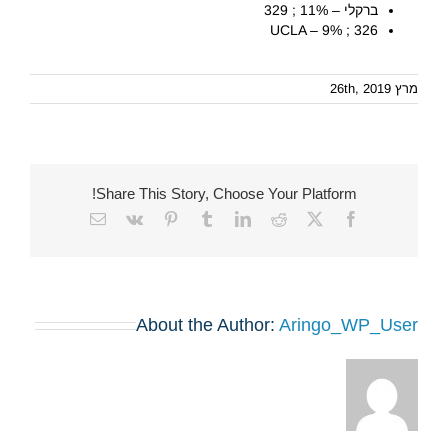
ברקלי – 11% ; 329
UCLA – 9% ; 326
מרץ 26th, 2019
Share This Story, Choose Your Platform!
Email
Vk
Pinterest
Tumblr
LinkedIn
Reddit
Facebook
X
About the Author:
Aringo_WP_User