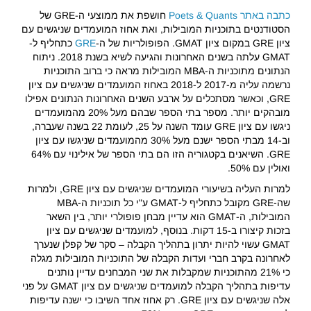
כתבה באתר Poets & Quants
חושפת את ממוצעי ה-GRE של
הסטודנטים בתוכניות המובילות, ואת אחוז המועמדים שניגשים עם
ציון GRE במקום ציון GMAT. הפופולריות של ה-
GRE
כתחליף ל-
GMAT עלתה בשנים האחרונות והגיעה לשיא בשנת 2018. ניתוח
הנתונים מתוכניות ה-MBA המובילות מראה כי ברוב התוכניות
נרשמה עליה מ-2017 ל-2018 באחוז המועמדים שניגשים עם ציון
GRE, וכאשר מסתכלים על ארבע השנים האחרונות הנתונים אפילו
מובהקים יותר. מספר בתי הספר שבהם מעל 20% מהמועמדים
ניגשו עם ציון GRE עומד השנה על 25, לעומת 22 בשנה שעברה,
וב-14 מבתי הספר ישנם מעל 30% מהמועמדים שניגשו עם ציון
GRE. השיאנים בקטגוריה הזו הם בתי הספר של אילינוי עם 64%
ואולין עם 50%.
למרות העליה בשיעורי המועמדים שניגשים עם ציון GRE, ולמרות
שה-GRE מקובל כתחליף ל-GMAT ע"י כל תוכניות ה-MBA
המובילות, ה-GMAT הוא עדיין מבחן פופולרי יותר, בין השאר
בזכות קיצורו ב-15 דקות. בנוסף, למועמדים שניגשים עם ציון
GMAT עשוי להיות יתרון בתהליך הקבלה – סקר של קפלן שנערך
לאחרונה בקרב חברי ועדות הקבלה של התוכניות המובילות מגלה
כי 21% מהתוכניות שמקבלות את שני המבחנים עדיין נותנים
עדיפות בתהליך הקבלה למועמדים שניגשים עם ציון GMAT על פני
אלה שניגשים עם ציון GRE. רק אחוז אחד השיבו כי ישנה עדיפות