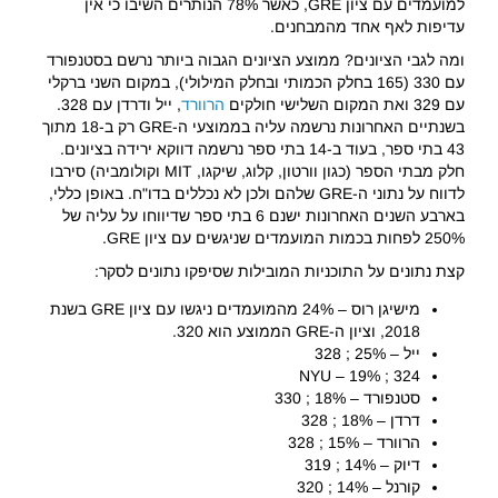
למועמדים עם ציון GRE, כאשר 78% הנותרים השיבו כי אין
עדיפות לאף אחד מהמבחנים.
ומה לגבי הציונים? ממוצע הציונים הגבוה ביותר נרשם בסטנפורד
עם 330 (165 בחלק הכמותי ובחלק המילולי), במקום השני ברקלי
עם 329 ואת המקום השלישי חולקים
הרוורד
, ייל ודרדן עם 328.
בשנתיים האחרונות נרשמה עליה בממוצעי ה-GRE רק ב-18 מתוך
43 בתי ספר, בעוד ב-14 בתי ספר נרשמה דווקא ירידה בציונים.
חלק מבתי הספר (כגון וורטון, קלוג, שיקגו, MIT וקולומביה) סירבו
לדווח על נתוני ה-GRE שלהם ולכן לא נכללים בדו"ח. באופן כללי,
בארבע השנים האחרונות ישנם 6 בתי ספר שדיווחו על עליה של
250% לפחות בכמות המועמדים שניגשים עם ציון GRE.
קצת נתונים על התוכניות המובילות שסיפקו נתונים לסקר:
מישיגן רוס – 24% מהמועמדים ניגשו עם ציון GRE בשנת
2018, וציון ה-GRE הממוצע הוא 320.
ייל – 25% ; 328
NYU – 19% ; 324
סטנפורד – 18% ; 330
דרדן – 18% ; 328
הרוורד – 15% ; 328
דיוק – 14% ; 319
קורנל – 14% ; 320