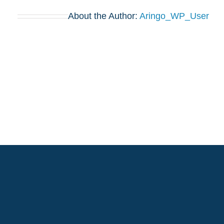
About the Author:
Aringo_WP_User