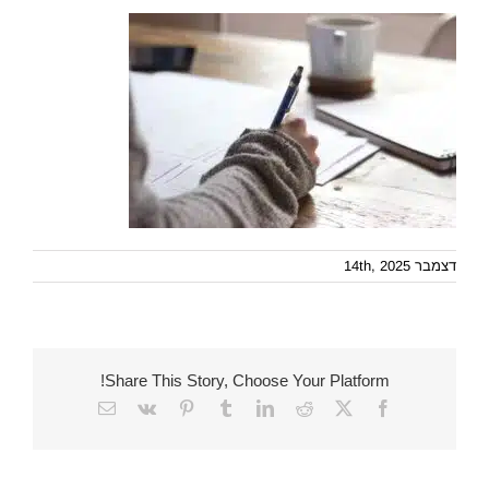
דצמבר 14th, 2025
Share This Story, Choose Your Platform!
Email
Vk
Pinterest
Tumblr
LinkedIn
Reddit
Facebook
X