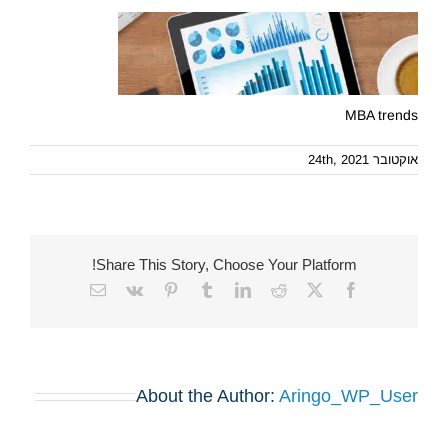
MBA trends
אוקטובר 24th, 2021
Share This Story, Choose Your Platform!
Email
Vk
Pinterest
Tumblr
LinkedIn
Reddit
Facebook
X
About the Author:
Aringo_WP_User